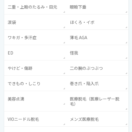
二重・上瞼のたるみ・目元
眼瞼下垂
涙袋
ほくろ・イボ
ワキガ・多汗症
薄毛 AGA
ED
怪我
やけど・傷跡
二の腕のぶつぶつ
できもの・しこり
巻き爪・陥入爪
美容点滴
医療脱毛（医療レーザー脱
毛）
VIOニードル脱毛
メンズ医療脱毛