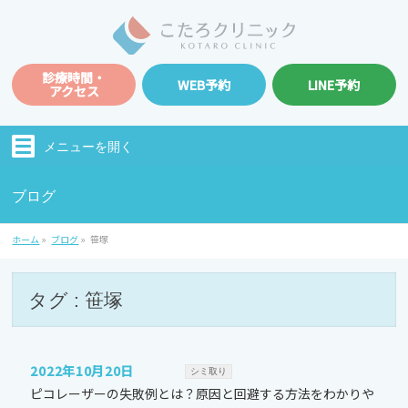
診療時間・
WEB予約
LINE予約
アクセス
メニューを
開く
ブログ
ホーム
»
ブログ
»
笹塚
タグ : 笹塚
2022年10月20日
シミ取り
ピコレーザーの失敗例とは？原因と回避する方法をわかりや