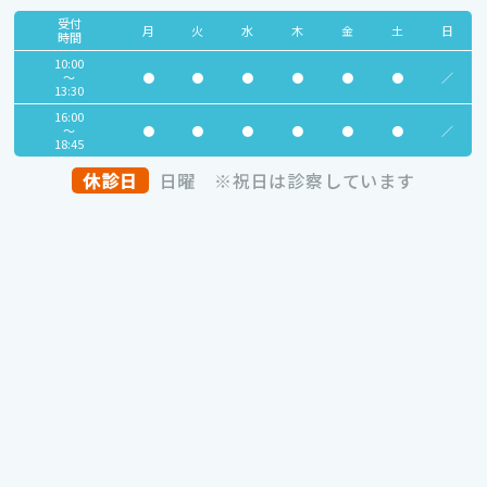
受付
月
火
水
木
金
土
日
時間
10:00
～
●
●
●
●
●
●
／
13:30
16:00
～
●
●
●
●
●
●
／
18:45
休診日
日曜
※祝日は診察しています