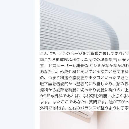
こんにちは! このページをご覧頂きましてありが
前こたろ形成皮ふ科クリニックの理事長
吉武 光
す。 ピコレーザーは肝斑などシミがなかなか取
あなたは、形成外科と聞いてどんなことをする科だ
の、つまり粉瘤や脂肪腫やホクロといったできも
瞼下垂を機能的かつ整容的に改善したり、顔の骨
療科から創部を綺麗に切ったり綺麗に縫うのが上
か? 形成外科であれば、手術跡を綺麗に小さく
ます。 またここであなたに質問です。瞼が下が
外科であれば、左右のバランスが整うように丁寧