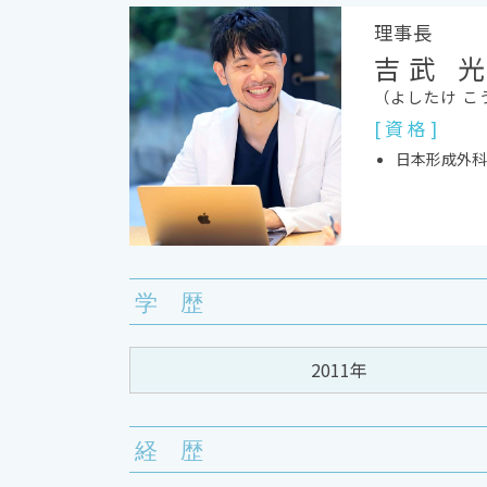
理事長
吉武 
（よしたけ こ
[ 資 格 ]
日本形成外科
学 歴
2011年
経 歴