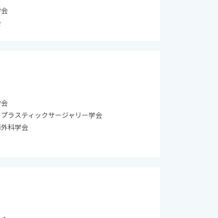
学会
会
学会
コプラスティックサージャリー学会
面外科学会