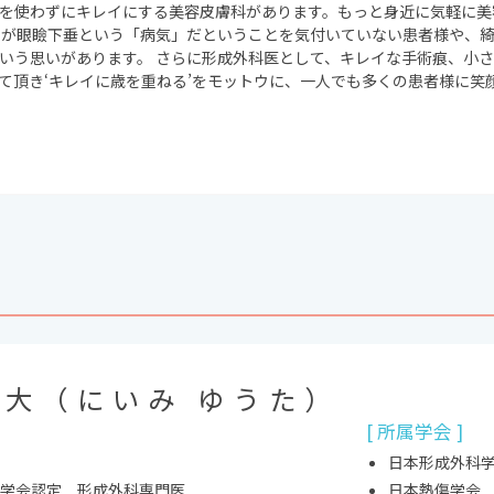
を使わずにキレイにする美容皮膚科があります。もっと身近に気軽に美
るが眼瞼下垂という「病気」だということを気付いていない患者様や、
いう思いがあります。 さらに形成外科医として、キレイな手術痕、小
て頂き‘キレイに歳を重ねる’をモットウに、一人でも多くの患者様に笑
雄大（にいみ ゆうた）
[ 所属学会 ]
日本形成外科
学会認定 形成外科専門医
日本熱傷学会