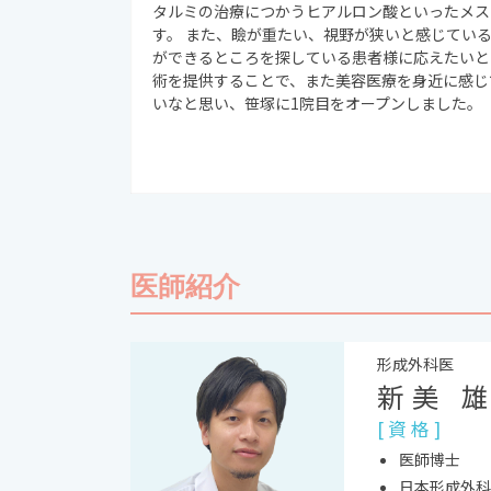
タルミの治療につかうヒアルロン酸といったメス
す。 また、瞼が重たい、視野が狭いと感じてい
ができるところを探している患者様に応えたいと
術を提供することで、また美容医療を身近に感じ
いなと思い、笹塚に1院目をオープンしました。
医師紹介
形成外科医
新美 
[ 資 格 ]
医師博士
日本形成外科