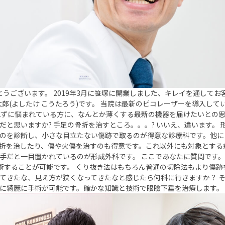
とうございます。 2019年3月に笹塚に開業しました、キレイを通して
太郎(よしたけ こうたろう)です。 当院は最新のピコレーザーを導入し
れずに悩まれている方に、なんとか薄くする最新の機器を届けたいとの
と思いますか? 手足の骨折を治すところ。。。? いいえ、違います。
のを診断し、小さな目立たない傷跡で取るのが得意な診療科です。他に
折を治したり、傷や火傷を治すのも得意です。これ以外にも対象とする
手だと一目置かれているのが形成外科です。 ここであなたに質問です
手術することが可能です。 くり抜き法はもちろん普通の切除法もより傷
ってきたな、見え方が狭くなってきたなと感じたら何科に行きますか？ 
に綺麗に手術が可能です。確かな知識と技術で眼瞼下垂を治療します。