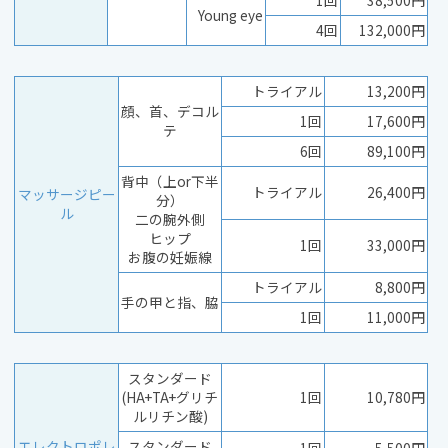
1回
38,500円
Young eye
4回
132,000円
トライアル
13,200円
顔、首、デコル
1回
17,600円
テ
6回
89,100円
背中（上or下半
トライアル
26,400円
マッサージピー
分）
ル
二の腕外側
ヒップ
1回
33,000円
お腹の妊娠線
トライアル
8,800円
手の甲と指、脇
1回
11,000円
スタンダード
(HA+TA+グリチ
1回
10,780円
ルリチン酸)
エレクトロポレ
スタンダード