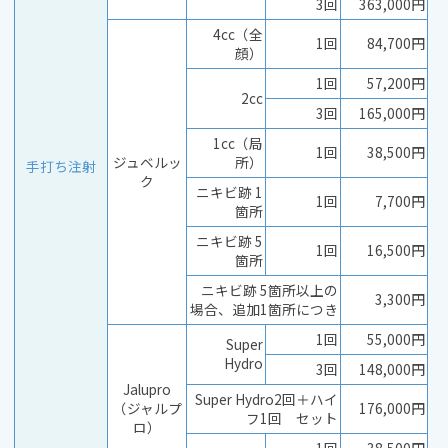
3回
363,000円
4cc（全
1回
84,700円
顔）
1回
57,200円
2cc
3回
165,000円
1cc（局
1回
38,500円
ジュベルッ
所）
手打ち注射
ク
ニキビ跡 1
1回
7,700円
箇所
ニキビ跡 5
1回
16,500円
箇所
ニキビ跡 5箇所以上の
3,300円
場合、追加1箇所につき
1回
55,000円
Super
Hydro
3回
148,000円
Jalupro
Super Hydro2回＋ハイ
（ジャルプ
176,000円
フ1回 セット
ロ）