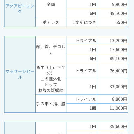
全顔
1回
9,900円
アクアピーリン
グ
6回
49,500円
ポアレス
1箇所につき
550円
トライアル
13,200円
顔、首、デコル
1回
17,600円
テ
6回
89,100円
背中（上or下半
トライアル
26,400円
マッサージピー
分）
ル
二の腕外側
ヒップ
1回
33,000円
お腹の妊娠線
トライアル
8,800円
手の甲と指、脇
1回
11,000円
1回
39,600円