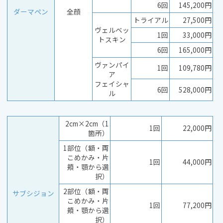
6回
145,200円
ダーマペン
全顔
トライアル
27,500円
ヴェルベッ
1回
33,000円
トスキン
6回
165,000円
ヴァンパイ
1回
109,780円
ア
フェイシャ
6回
528,000円
ル
2cm×2cm（1
1回
22,000円
箇所）
1部位（額・両
こめかみ・片
1回
44,000円
頬・顎から選
択）
2部位（額・両
サブシジョン
こめかみ・片
1回
77,200円
頬・顎から選
択）