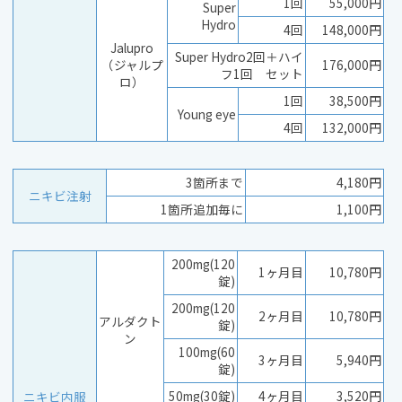
1回
55,000円
Super
Hydro
4回
148,000円
Jalupro
Super Hydro2回＋ハイ
（ジャルプ
176,000円
フ1回 セット
ロ）
1回
38,500円
Young eye
4回
132,000円
3箇所まで
4,180円
ニキビ注射
1箇所追加毎に
1,100円
200mg(120
1ヶ月目
10,780円
錠)
200mg(120
2ヶ月目
10,780円
アルダクト
錠)
ン
100mg(60
3ヶ月目
5,940円
錠)
50mg(30錠)
4ヶ月目
3,520円
ニキビ内服