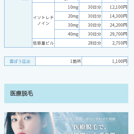
10mg
30日分
12,100円
20mg
30日分
14,300円
イソトレチ
ノイン
30mg
30日分
24,200円
40mg
30日分
29,700円
低容量ピル
28日分
2,750円
面ぽう圧出
1箇所
1,100円
医療脱毛