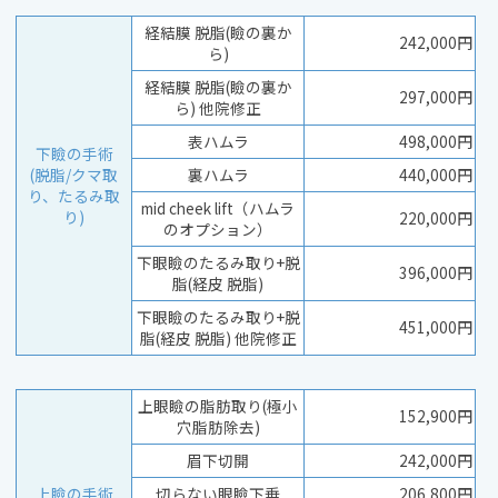
経結膜 脱脂(瞼の裏か
242,000円
ら)
経結膜 脱脂(瞼の裏か
297,000円
ら) 他院修正
表ハムラ
498,000円
下瞼の手術
(脱脂/クマ取
裏ハムラ
440,000円
り、たるみ取
mid cheek lift（ハムラ
り)
220,000円
のオプション）
下眼瞼のたるみ取り+脱
396,000円
脂(経皮 脱脂)
下眼瞼のたるみ取り+脱
451,000円
脂(経皮 脱脂) 他院修正
上眼瞼の脂肪取り(極小
152,900円
穴脂肪除去)
眉下切開
242,000円
上瞼の手術
切らない眼瞼下垂
206,800円