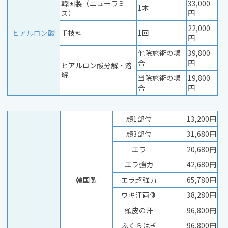
韓国製（ニューラミ
33,000
1本
ス）
円
22,000
ヒアルロン酸
手技料
1回
円
他院施術の場
39,800
合
円
ヒアルロン酸分解・溶
解
当院施術の場
19,800
合
円
顔1部位
13,200円
顔3部位
31,680円
エラ
20,680円
エラ強力
42,680円
韓国製
エラ超強力
65,780円
ワキ汗両側
38,280円
頭皮の汗
96,800円
ふくらはぎ
96,800円