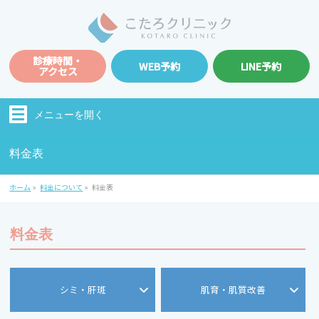
診療時間・
WEB予約
LINE予約
アクセス
メニューを
開く
料金表
ホーム
»
料金について
»
料金表
料金表
シミ・肝斑
肌育・肌質改善