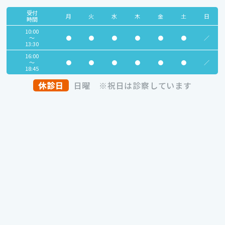
受付
月
火
水
木
金
土
日
時間
10:00
～
●
●
●
●
●
●
／
13:30
16:00
～
●
●
●
●
●
●
／
18:45
休診日
日曜
※祝日は診察しています