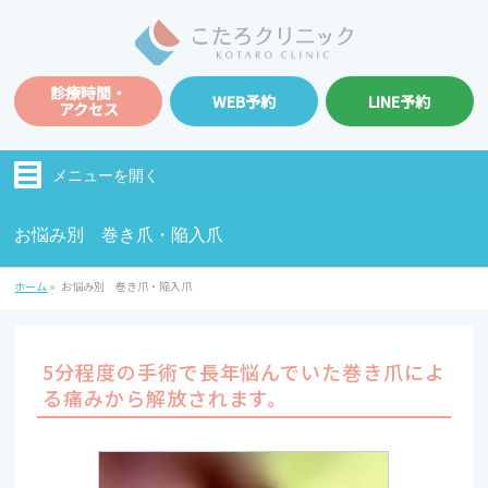
診療時間・
WEB予約
LINE予約
アクセス
メニューを
開く
お悩み別 巻き爪・陥入爪
ホーム
»
お悩み別 巻き爪・陥入爪
5分程度の手術で長年悩んでいた巻き爪によ
る痛みから解放されます。