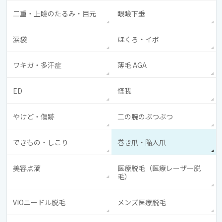
二重・上瞼のたるみ・目元
眼瞼下垂
涙袋
ほくろ・イボ
ワキガ・多汗症
薄毛 AGA
ED
怪我
やけど・傷跡
二の腕のぶつぶつ
できもの・しこり
巻き爪・陥入爪
美容点滴
医療脱毛（医療レーザー脱
毛）
VIOニードル脱毛
メンズ医療脱毛