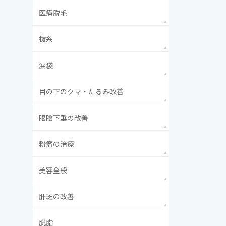
医療脱毛
抜糸
涙袋
目の下のクマ・たるみ改善
眼瞼下垂の改善
粉瘤の治療
美容全般
肝斑の改善
脱脂