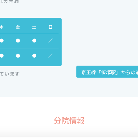
1分未満
木
金
土
日
●
●
●
／
●
●
●
／
京王線「笹塚駅」からの
ています
分院情報