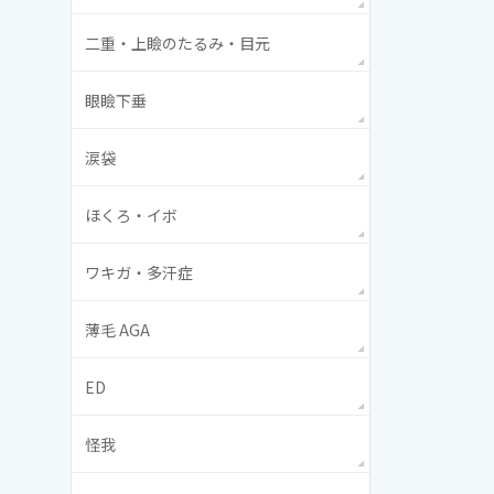
二重・上瞼のたるみ・目元
眼瞼下垂
涙袋
ほくろ・イボ
ワキガ・多汗症
薄毛 AGA
ED
怪我