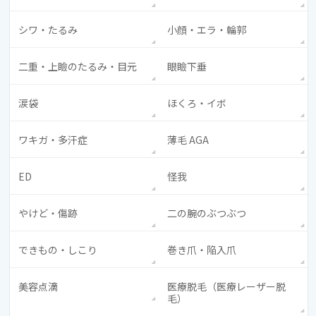
シワ・たるみ
小顔・エラ・輪郭
二重・上瞼のたるみ・目元
眼瞼下垂
涙袋
ほくろ・イボ
ワキガ・多汗症
薄毛 AGA
ED
怪我
やけど・傷跡
二の腕のぶつぶつ
できもの・しこり
巻き爪・陥入爪
美容点滴
医療脱毛（医療レーザー脱
毛）