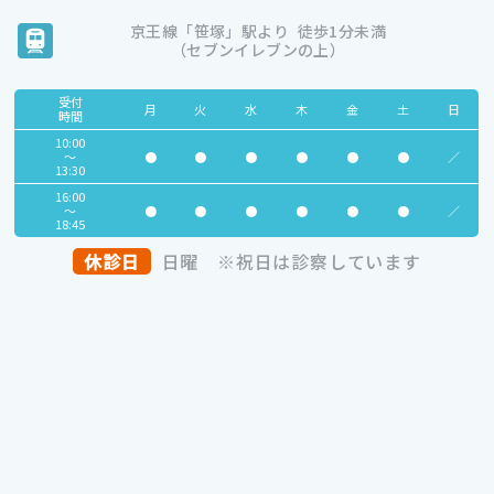
京王線
「笹塚」駅より
徒歩1分未満
（セブンイレブンの上）
受付
月
火
水
木
金
土
日
時間
10:00
～
●
●
●
●
●
●
／
13:30
16:00
～
●
●
●
●
●
●
／
18:45
休診日
日曜
※祝日は診察しています