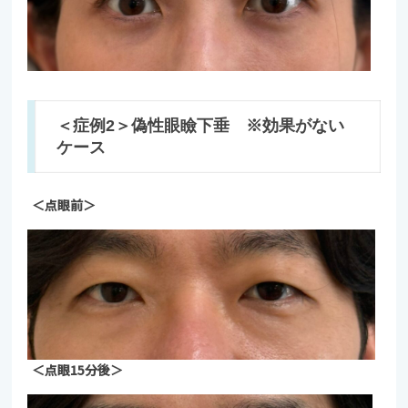
＜症例2＞偽性眼瞼下垂 ※効果がない
ケース
＜点眼前＞
＜点眼15分後＞