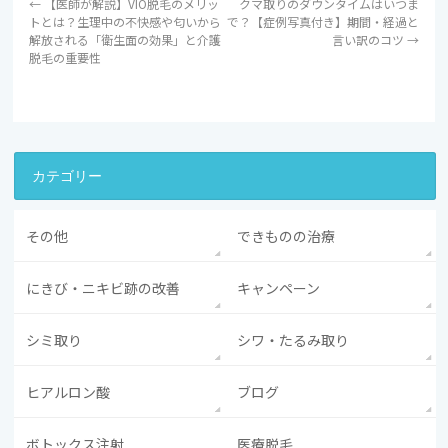
←
【医師が解説】VIO脱毛のメリッ
クマ取りのダウンタイムはいつま
トとは？生理中の不快感や匂いから
で？【症例写真付き】期間・経過と
解放される「衛生面の効果」と介護
言い訳のコツ
→
脱毛の重要性
カテゴリー
その他
できものの治療
にきび・ニキビ跡の改善
キャンペーン
シミ取り
シワ・たるみ取り
ヒアルロン酸
ブログ
ボトックス注射
医療脱毛