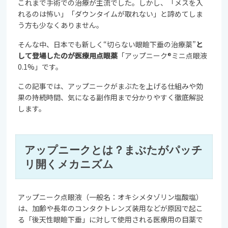
これまで手術での治療が主流でした。しかし、「メスを入
れるのは怖い」「ダウンタイムが取れない」と諦めてしま
う方も少なくありません。
そんな中、日本でも新しく“切らない眼瞼下垂の治療薬”
と
して登場したのが医療用点眼薬
「アップニーク®ミニ点眼液
0.1%」です。
この記事では、アップニークがまぶたを上げる仕組みや効
果の持続時間、気になる副作用まで分かりやすく徹底解説
します。
アップニークとは？まぶたがパッチ
リ開くメカニズム
アップニーク点眼液（一般名：オキシメタゾリン塩酸塩）
は、加齢や長年のコンタクトレンズ装用などが原因で起こ
る「後天性眼瞼下垂」に対して使用される医療用の目薬で