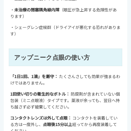
・
未治療の閉塞隅角緑内障
（眼圧が急上昇する危険性があ
ります）
・シェーグレン症候群（ドライアイが悪化する恐れがありま
す）
アップニーク点眼の使い方
「1日1回、1滴」を厳守：
たくさんさしても効果が強まるわ
けではありません。
1回使い切りの衛生的なボトル：
防腐剤が含まれていない個
包装（ミニ点眼液）タイプです。薬液が余っても、翌日へ持
ち越さず必ず破棄してください。
コンタクトレンズは外して点眼：
コンタクトを装着してい
る方は一度外し、
点眼後15分以上
経ってから再度装着して
ください。