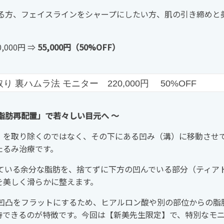
る方、フェイスラインをシャープにしたい方、肌の引き締めと
,000円 ⇒
55,000円（50%OFF）
裏ハムラ法 モニター 220,000円 50%OFF
脂肪再配置」で若々しい目元へ 〜
）を取り除くのではなく、その下にある凹み（溝）に移動させ
たるみ治療です。
ている余分な脂肪を、捨てずに下方の凹んでいる部分（ティア
を美しく滑らかに整えます。
凹凸をフラットにするため、ヒアルロン酸や別の部位からの脂
待できるのが特徴です。今回は【新美先生限定】で、特別なモ