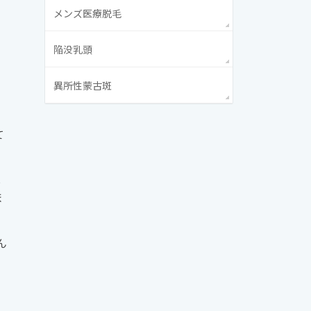
メンズ医療脱毛
陥没乳頭
異所性蒙古斑
て
し
ま
ん